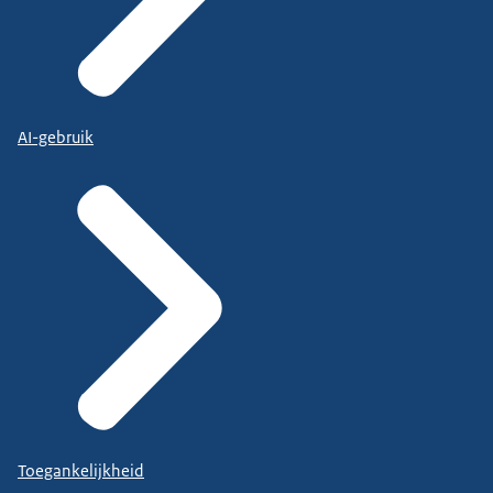
AI-gebruik
Toegankelijkheid