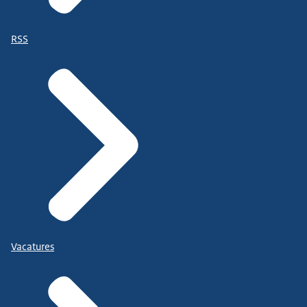
RSS
Vacatures