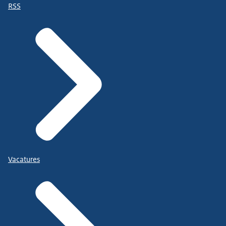
RSS
Vacatures