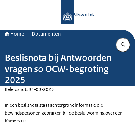
Naar de homepage van Rijksoverheid
Rijksoverheid
Home
Documenten
Vu
Beslisnota bij Antwoorden
vragen so OCW-begroting
2025
Beleidsnota
31-03-2025
In een beslisnota staat achtergrondinformatie die
bewindspersonen gebruiken bij de besluitvorming over een
Kamerstuk.