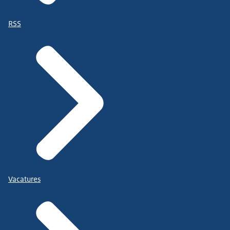
RSS
Vacatures