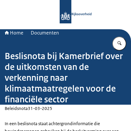
Naar de homepage van Rijksoverheid
Rijksoverheid
Home
Documenten
Vu
Beslisnota bij Kamerbrief over
de uitkomsten van de
verkenning naar
klimaatmaatregelen voor de
financiële sector
Beleidsnota
31-03-2025
In een beslisnota staat achtergrondinformatie die