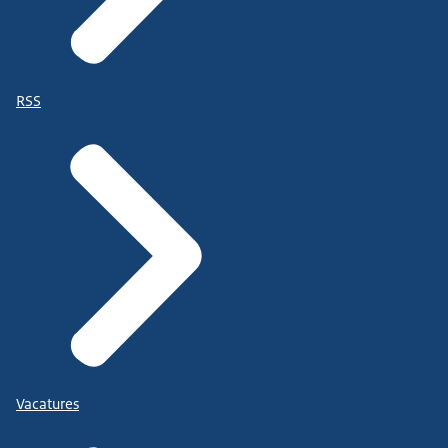
RSS
Vacatures