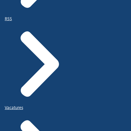
RSS
Vacatures