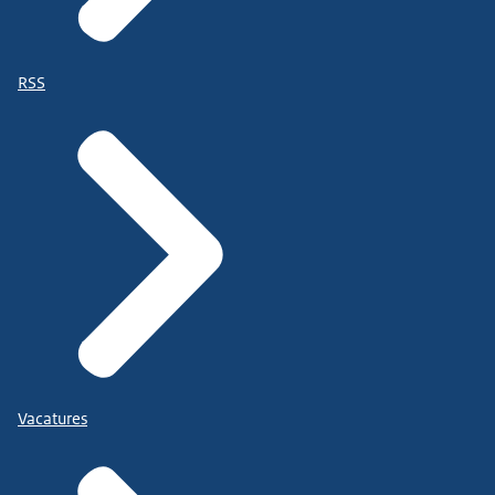
RSS
Vacatures