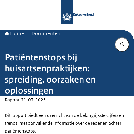
Naar de homepage van Rijksoverheid
Rijksoverheid
Home
Documenten
Vu
Patiëntenstops bij
huisartsenpraktijken:
spreiding, oorzaken en
oplossingen
Rapport
31-03-2025
Dit rapport biedt een overzicht van de belangrijkste cijfers en
trends, met aanvullende informatie over de redenen achter
patiëntenstops.