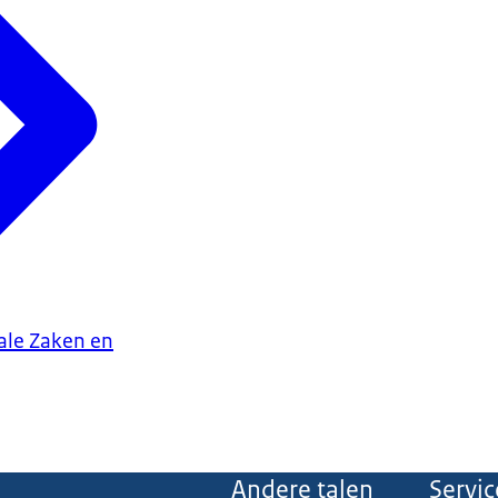
iale Zaken en
Andere talen
Servic