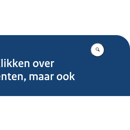
.nl
Vul in wat u z
likken over
enten, maar ook