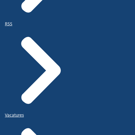
RSS
Vacatures