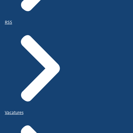
RSS
Vacatures