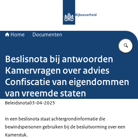
Naar de homepage van Rijksoverheid
Rijksoverheid
Home
Documenten
Vu
Beslisnota bij antwoorden
Kamervragen over advies
Confiscatie van eigendommen
van vreemde staten
Beleidsnota
03-04-2025
In een beslisnota staat achtergrondinformatie die
bewindspersonen gebruiken bij de besluitvorming over een
Kamerstuk.