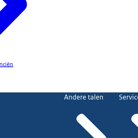
anciën
Andere talen
Servic