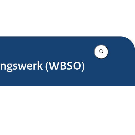
.nl
Vul in wat u z
lingswerk (WBSO)