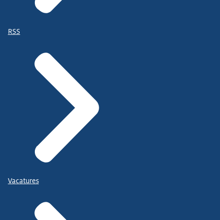
RSS
Vacatures