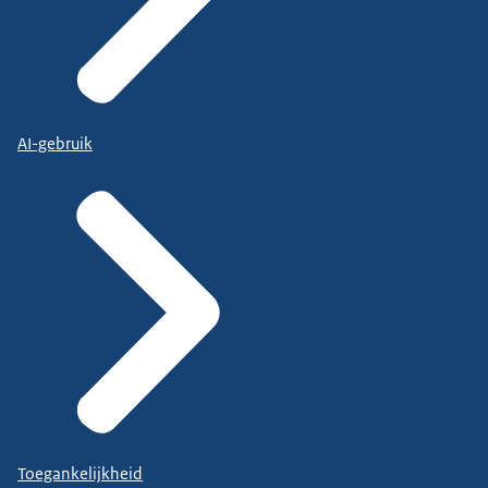
AI-gebruik
Toegankelijkheid