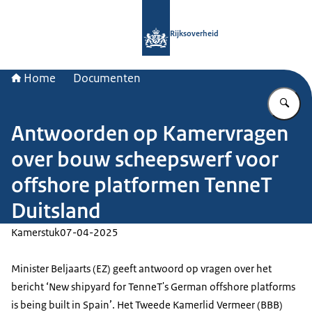
Naar de homepage van Rijksoverheid
Rijksoverheid
Home
Documenten
Vu
Antwoorden op Kamervragen
over bouw scheepswerf voor
offshore platformen TenneT
Duitsland
Kamerstuk
07-04-2025
Minister Beljaarts (EZ) geeft antwoord op vragen over het
bericht ‘New shipyard for TenneT's German offshore platforms
is being built in Spain’. Het Tweede Kamerlid Vermeer (BBB)