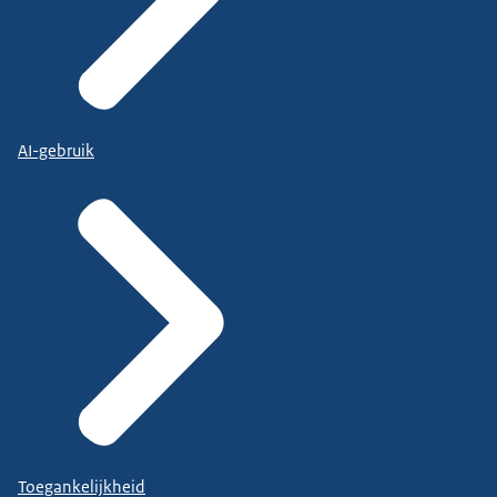
AI-gebruik
Toegankelijkheid