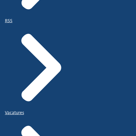
RSS
Vacatures