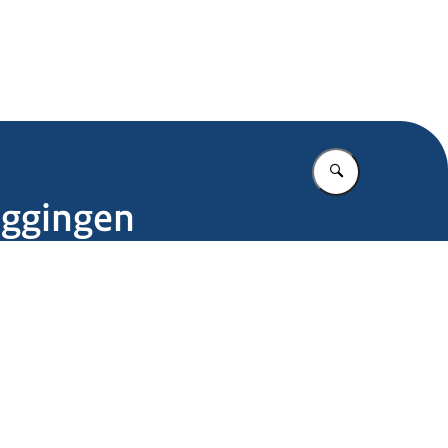
.nl
Vul in wat u z
eggingen