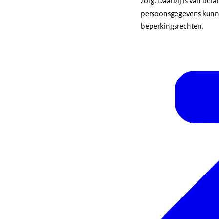
zorg. Daarbij is van bel
persoonsgegevens kunne
beperkingsrechten.