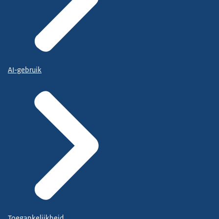
AI-gebruik
Toegankelijkheid