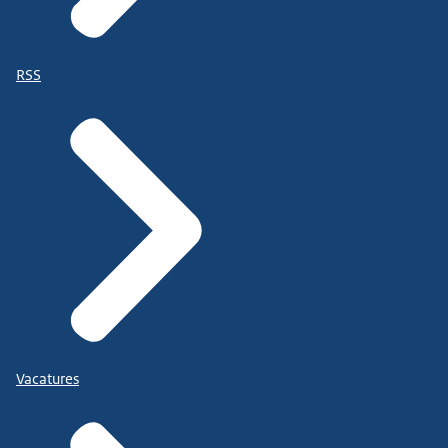
RSS
Vacatures