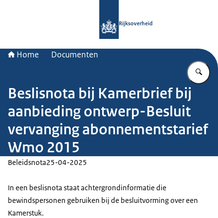
Naar de homepage van Rijksoverheid
Rijksoverheid
Home
Documenten
Vu
Beslisnota bij Kamerbrief bij
aanbieding ontwerp-Besluit
vervanging abonnementstarief
Wmo 2015
Beleidsnota
25-04-2025
In een beslisnota staat achtergrondinformatie die
bewindspersonen gebruiken bij de besluitvorming over een
Kamerstuk.