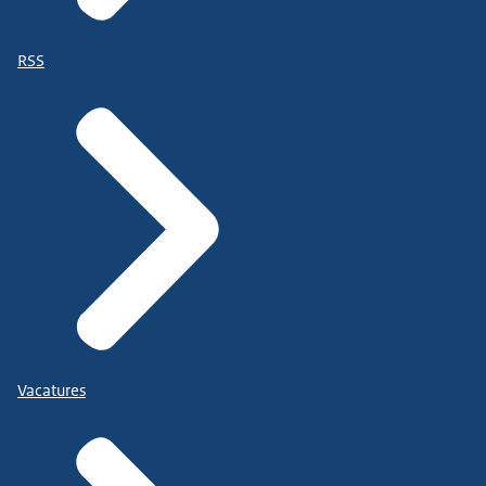
RSS
Vacatures