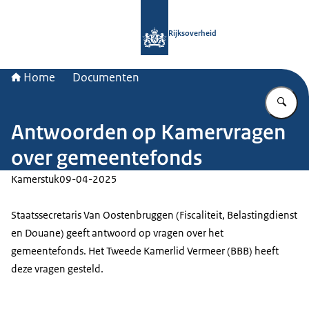
Naar de homepage van Rijksoverheid
Rijksoverheid
Home
Documenten
Vu
Antwoorden op Kamervragen
over gemeentefonds
Kamerstuk
09-04-2025
Staatssecretaris Van Oostenbruggen (Fiscaliteit, Belastingdienst
en Douane) geeft antwoord op vragen over het
gemeentefonds. Het Tweede Kamerlid Vermeer (BBB) heeft
deze vragen gesteld.