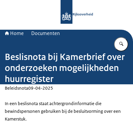
Naar de homepage van Rijksoverheid
Rijksoverheid
Home
Documenten
Vu
Beslisnota bij Kamerbrief over
onderzoeken mogelijkheden
huurregister
Beleidsnota
09-04-2025
In een beslisnota staat achtergrondinformatie die
bewindspersonen gebruiken bij de besluitvorming over een
Kamerstuk.