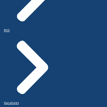
RSS
Vacatures