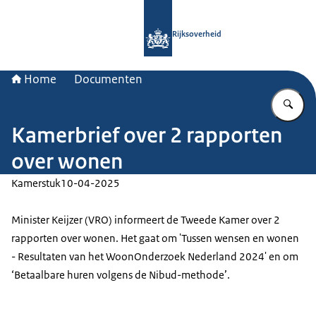
Naar de homepage van Rijksoverheid
Rijksoverheid
Home
Documenten
Vu
Kamerbrief over 2 rapporten
over wonen
Kamerstuk
10-04-2025
Minister Keijzer (VRO) informeert de Tweede Kamer over 2
rapporten over wonen. Het gaat om 'Tussen wensen en wonen
- Resultaten van het WoonOnderzoek Nederland 2024' en om
‘Betaalbare huren volgens de Nibud-methode’.