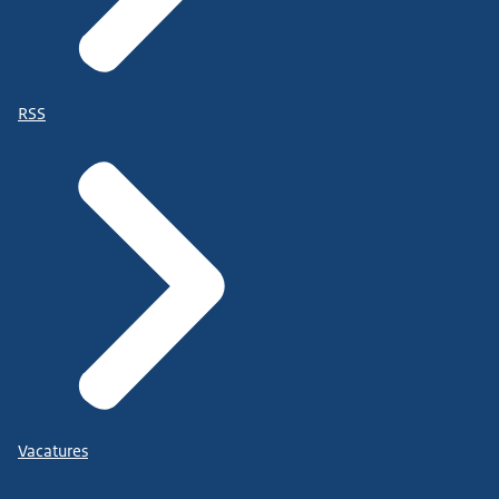
RSS
Vacatures