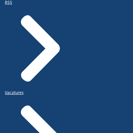
RSS
Vacatures