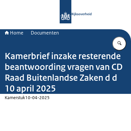
Naar de homepage van Rijksoverheid
Rijksoverheid
Home
Documenten
Vu
Kamerbrief inzake resterende
beantwoording vragen van CD
Raad Buitenlandse Zaken d d
10 april 2025
Kamerstuk
10-04-2025