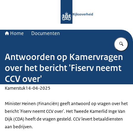
Naar de homepage van Rijksoverheid
Rijksoverheid
Home
Documenten
Vu
Antwoorden op Kamervragen
over het bericht 'Fiserv neemt
CCV over'
Kamerstuk
14-04-2025
Minister Heinen (Financiën) geeft antwoord op vragen over het
bericht 'Fiserv neemt CCV over'. Het Tweede Kamerlid Inge Van
Dijk (CDA) heeft de vragen gesteld. CCV levert betaaldiensten
aan bedrijven.