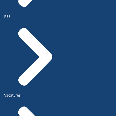
RSS
Vacatures