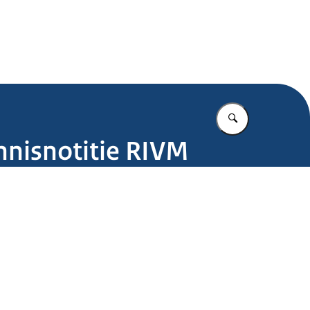
.nl
Vul in wat u z
ennisnotitie RIVM