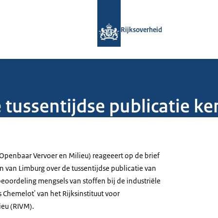
Naar de homepage van Rijksoverheid
Rijksoverheid
de tussentijdse publicatie k
(Openbaar Vervoer en Milieu) reageeert op de brief
 van Limburg over de tussentijdse publicatie van
beoordeling mengsels van stoffen bij de industriële
s Chemelot' van het Rijksinstituut voor
ieu (RIVM).