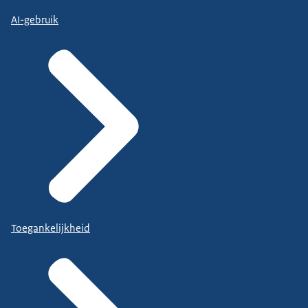
AI-gebruik
Toegankelijkheid