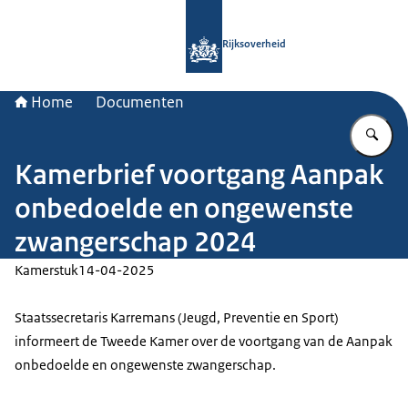
Naar de homepage van Rijksoverheid
Rijksoverheid
Home
Documenten
Vu
Kamerbrief voortgang Aanpak
onbedoelde en ongewenste
zwangerschap 2024
Kamerstuk
14-04-2025
Staatssecretaris Karremans (Jeugd, Preventie en Sport)
informeert de Tweede Kamer over de voortgang van de Aanpak
onbedoelde en ongewenste zwangerschap.