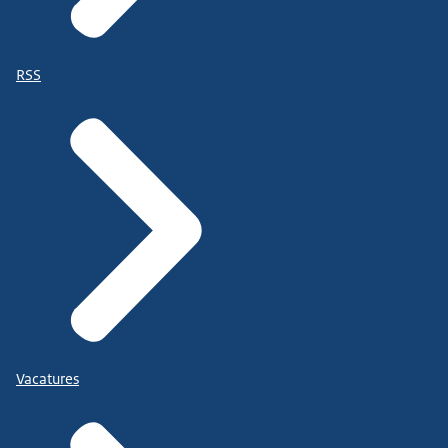
RSS
Vacatures