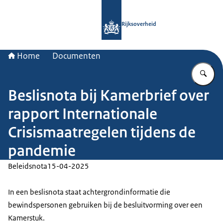
Naar de homepage van Rijksoverheid
Rijksoverheid
Home
Documenten
Vu
Beslisnota bij Kamerbrief over
rapport Internationale
Crisismaatregelen tijdens de
pandemie
Beleidsnota
15-04-2025
In een beslisnota staat achtergrondinformatie die
bewindspersonen gebruiken bij de besluitvorming over een
Kamerstuk.