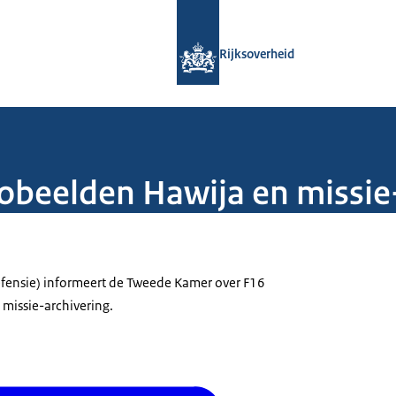
Naar de homepage van Rijksoverheid
Rijksoverheid
obeelden Hawija en missie
efensie) informeert de Tweede Kamer over F16
missie-archivering.