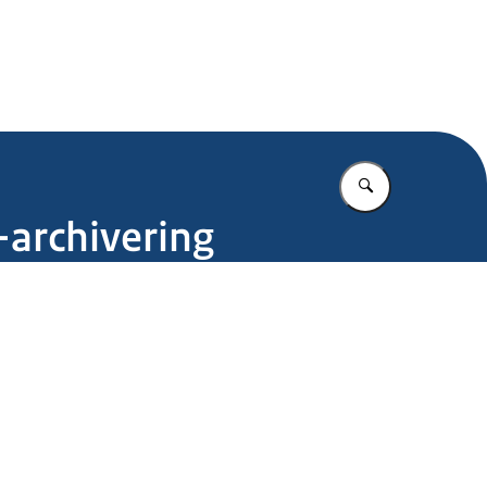
.nl
Vul in wat u z
-archivering