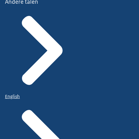
Andere talen
English