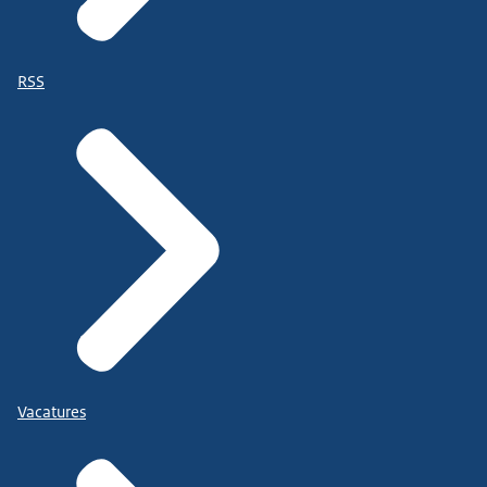
RSS
Vacatures