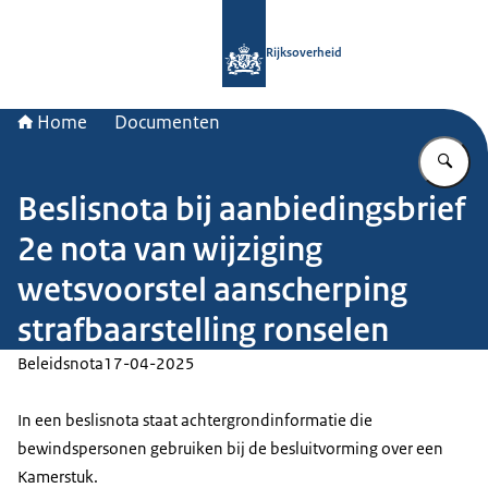
Naar de homepage van Rijksoverheid
Rijksoverheid
Home
Documenten
Vu
Beslisnota bij aanbiedingsbrief
2e nota van wijziging
wetsvoorstel aanscherping
strafbaarstelling ronselen
Beleidsnota
17-04-2025
In een beslisnota staat achtergrondinformatie die
bewindspersonen gebruiken bij de besluitvorming over een
Kamerstuk.