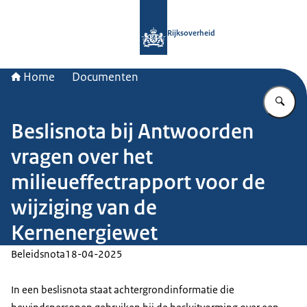
Naar de homepage van Rijksoverheid
Rijksoverheid
Home
Documenten
Vu
Beslisnota bij Antwoorden
vragen over het
milieueffectrapport voor de
wijziging van de
Kernenergiewet
Beleidsnota
18-04-2025
In een beslisnota staat achtergrondinformatie die