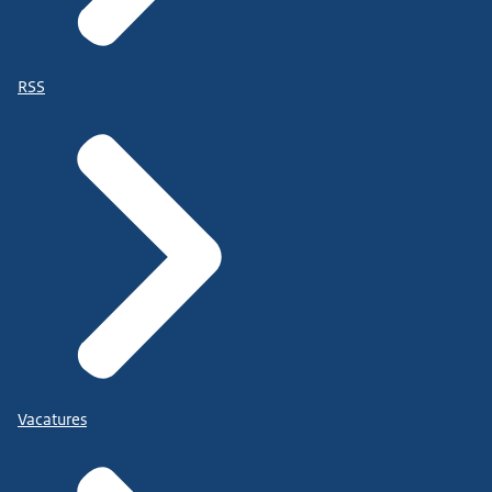
RSS
Vacatures