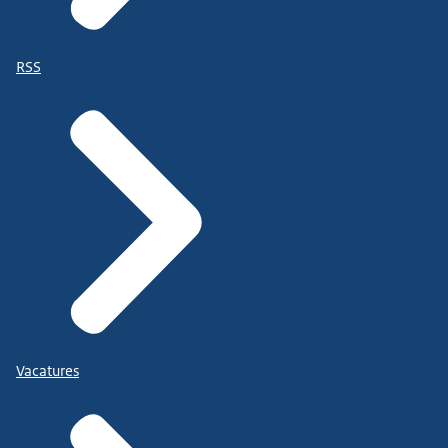
RSS
Vacatures