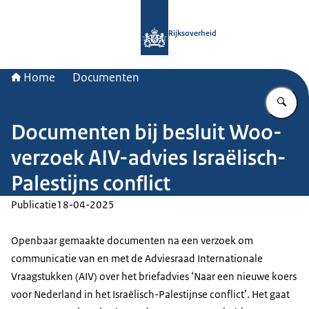
Naar de homepage van Rijksoverheid
Rijksoverheid
Home
Documenten
Vu
Documenten bij besluit Woo-
verzoek AIV-advies Israëlisch-
Palestijns conflict
Publicatie
18-04-2025
Openbaar gemaakte documenten na een verzoek om
communicatie van en met de Adviesraad Internationale
Vraagstukken (AIV) over het briefadvies ‘Naar een nieuwe koers
voor Nederland in het Israëlisch-Palestijnse conflict’. Het gaat