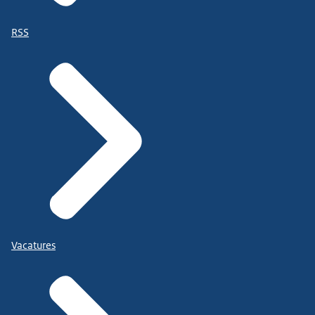
RSS
Vacatures