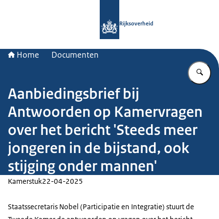
Naar de homepage van Rijksoverheid
Rijksoverheid
Home
Documenten
Vu
Aanbiedingsbrief bij
Antwoorden op Kamervragen
over het bericht 'Steeds meer
jongeren in de bijstand, ook
stijging onder mannen'
Kamerstuk
22-04-2025
Staatssecretaris Nobel (Participatie en Integratie) stuurt de