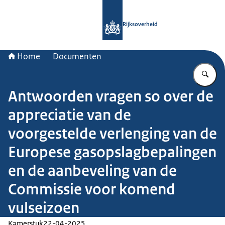
Naar de homepage van Rijksoverheid
Rijksoverheid
Home
Documenten
Vu
Antwoorden vragen so over de
appreciatie van de
voorgestelde verlenging van de
Europese gasopslagbepalingen
en de aanbeveling van de
Commissie voor komend
vulseizoen
Kamerstuk
22-04-2025