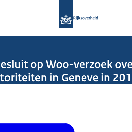
Naar de homepage van Rijksoverheid
Rijksoverheid
esluit op Woo-verzoek over
toriteiten in Geneve in 20