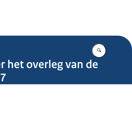
.nl
Vul in wat u z
 het overleg van de
17