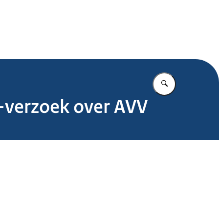
.nl
Vul in wat u z
o-verzoek over AVV