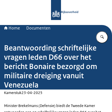
Naar de homepage van Rijksoverheid
Rijksoverheid
Home
Documenten
Vu
Beantwoording schriftelijke
vragen leden D66 over het
bericht Bonaire bezorgd om
militaire dreiging vanuit
Venezuela
Kamerstuk
23-04-2025
Minister Brekelmans (Defensie) biedt de Tweede Kamer