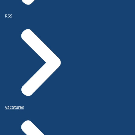
RSS
Vacatures