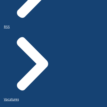
RSS
Vacatures