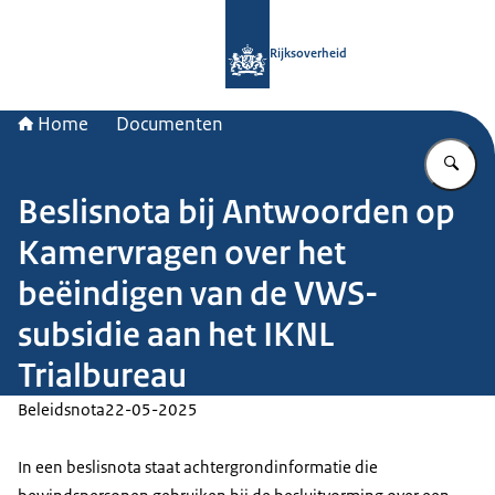
Naar de homepage van Rijksoverheid
Rijksoverheid
Home
Documenten
Vu
Beslisnota bij Antwoorden op
Kamervragen over het
beëindigen van de VWS-
subsidie aan het IKNL
Trialbureau
Beleidsnota
22-05-2025
In een beslisnota staat achtergrondinformatie die