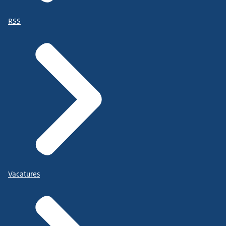
RSS
Vacatures