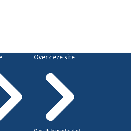
e
Over deze site
Over Rijksoverheid.nl