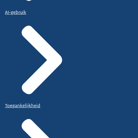
AI-gebruik
Toegankelijkheid