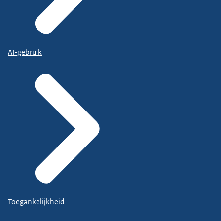
AI-gebruik
Toegankelijkheid