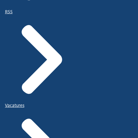
RSS
Vacatures