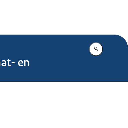
.nl
Vul in wat u z
aat- en