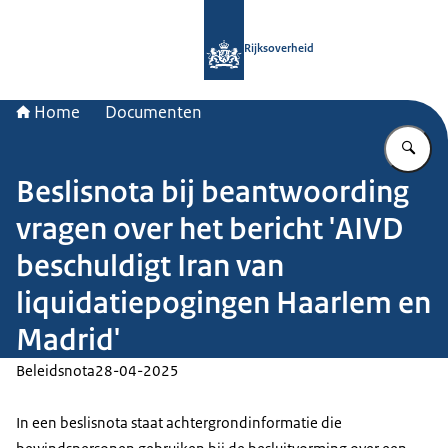
Naar de homepage van Rijksoverheid
Rijksoverheid
Home
Documenten
Vu
Beslisnota bij beantwoording
vragen over het bericht 'AIVD
beschuldigt Iran van
liquidatiepogingen Haarlem en
Madrid'
Beleidsnota
28-04-2025
In een beslisnota staat achtergrondinformatie die