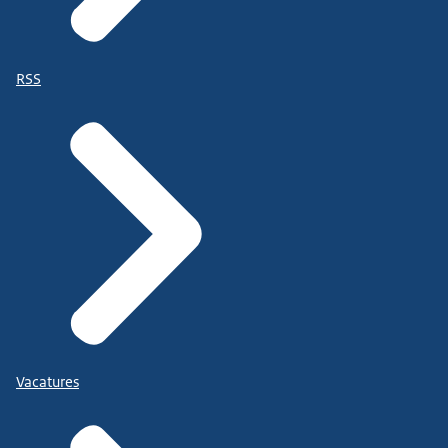
RSS
Vacatures