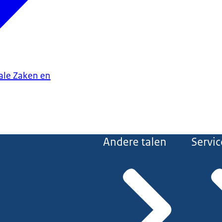
iale Zaken en
Andere talen
Servic