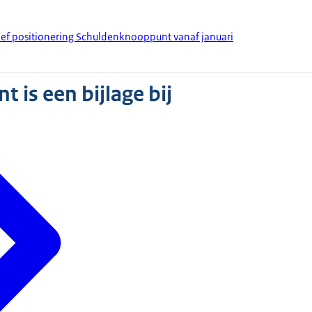
rief positionering Schuldenknooppunt vanaf januari
 is een bijlage bij