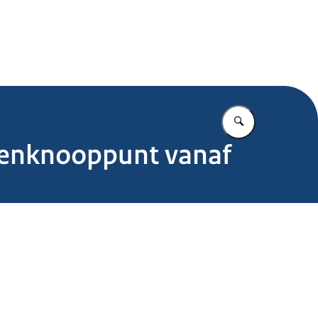
.nl
Vul in wat u z
ldenknooppunt vanaf