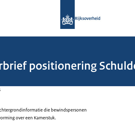
Naar de homepage van Rijksoverheid
Rijksoverheid
erbrief positionering Schu
5
 achtergrondinformatie die bewindspersonen
tvorming over een Kamerstuk.