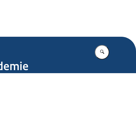
.nl
Vul in wat u z
ndemie