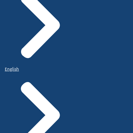
English