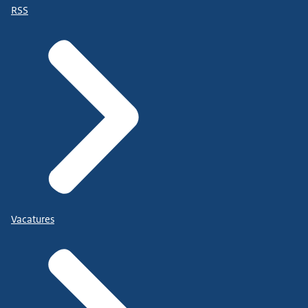
RSS
Vacatures