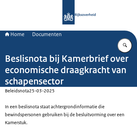
Naar de homepage van Rijksoverheid
Rijksoverheid
Home
Documenten
Vu
Beslisnota bij Kamerbrief over
economische draagkracht van
schapensector
Beleidsnota
25-03-2025
In een beslisnota staat achtergrondinformatie die
bewindspersonen gebruiken bij de besluitvorming over een
Kamerstuk.