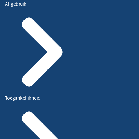
AI-gebruik
Toegankelijkheid