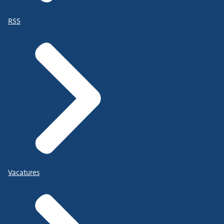
RSS
Vacatures