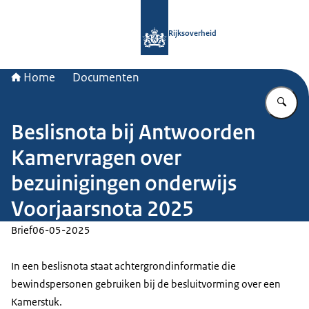
Naar de homepage van Rijksoverheid
Rijksoverheid
Home
Documenten
Vu
Beslisnota bij Antwoorden
Kamervragen over
bezuinigingen onderwijs
Voorjaarsnota 2025
Brief
06-05-2025
In een beslisnota staat achtergrondinformatie die
bewindspersonen gebruiken bij de besluitvorming over een
Kamerstuk.